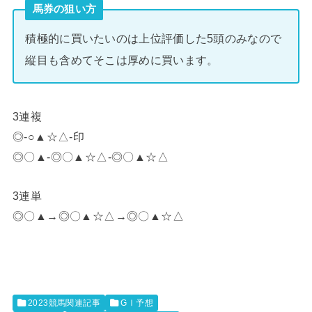
馬券の狙い方
積極的に買いたいのは上位評価した5頭のみなので
縦目も含めてそこは厚めに買います。
3連複
◎-○▲☆△-印
◎〇▲-◎〇▲☆△-◎〇▲☆△
3連単
◎〇▲→◎〇▲☆△→◎〇▲☆△
2023競馬関連記事
GⅠ予想