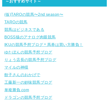
～おすすめサイト～
(仮)TAROの競馬〜2nd season〜
TAROの競馬
競馬はビジネスである
BOSS猿のアナログ肉眼競馬
IKUの競馬予想ブログ＊馬券は買い方勝負！
ゆたぽんの競馬予想ブログ
りょう店長の競馬予想ブログ
マイルの神様
餃子さんのおかげで
工藤新一の妙味競馬ブログ
単複勝負.com
ドラゴンの競馬予想ブログ