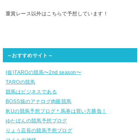
重賞レース以外はこちらで予想しています！
～おすすめサイト～
(仮)TAROの競馬〜2nd season〜
TAROの競馬
競馬はビジネスである
BOSS猿のアナログ肉眼競馬
IKUの競馬予想ブログ＊馬券は買い方勝負！
ゆたぽんの競馬予想ブログ
りょう店長の競馬予想ブログ
マイルの神様