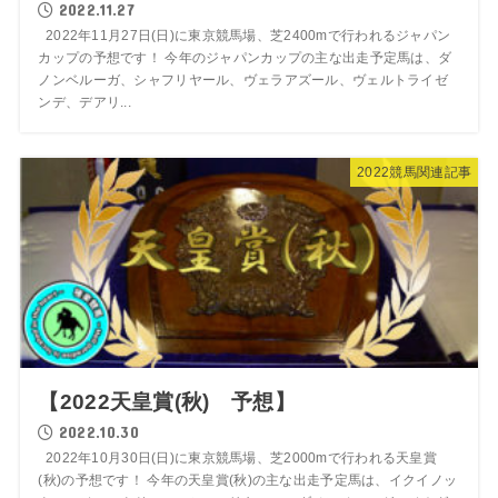
2022.11.27
2022年11月27日(日)に東京競馬場、芝2400mで行われるジャパン
カップの予想です！ 今年のジャパンカップの主な出走予定馬は、ダ
ノンベルーガ、シャフリヤール、ヴェラアズール、ヴェルトライゼ
ンデ、デアリ...
2022競馬関連記事
【2022天皇賞(秋) 予想】
2022.10.30
2022年10月30日(日)に東京競馬場、芝2000mで行われる天皇賞
(秋)の予想です！ 今年の天皇賞(秋)の主な出走予定馬は、イクイノッ