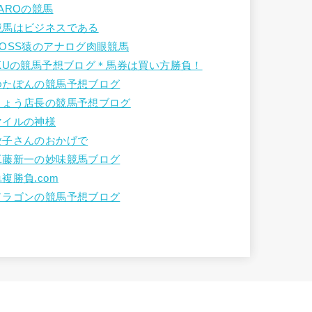
TAROの競馬
競馬はビジネスである
BOSS猿のアナログ肉眼競馬
IKUの競馬予想ブログ＊馬券は買い方勝負！
ゆたぽんの競馬予想ブログ
りょう店長の競馬予想ブログ
マイルの神様
餃子さんのおかげで
工藤新一の妙味競馬ブログ
複勝負.com
ドラゴンの競馬予想ブログ