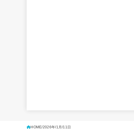
HOME
2026年
1月
11日