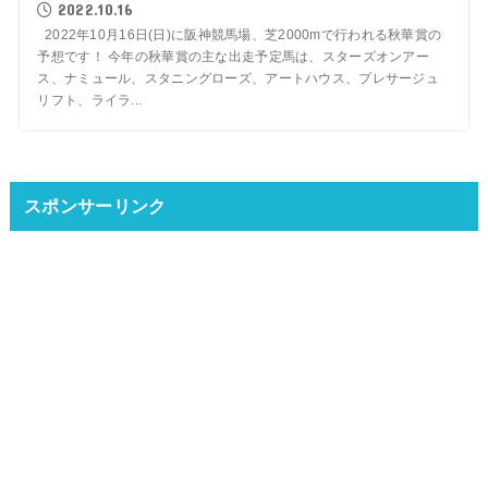
2022.10.16
2022年10月16日(日)に阪神競馬場、芝2000mで行われる秋華賞の
予想です！ 今年の秋華賞の主な出走予定馬は、スターズオンアー
ス、ナミュール、スタニングローズ、アートハウス、プレサージュ
リフト、ライラ...
スポンサーリンク