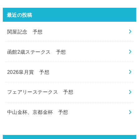
最近の投稿
関屋記念 予想
函館2歳ステークス 予想
2026皐月賞 予想
フェアリーステークス 予想
中山金杯、京都金杯 予想