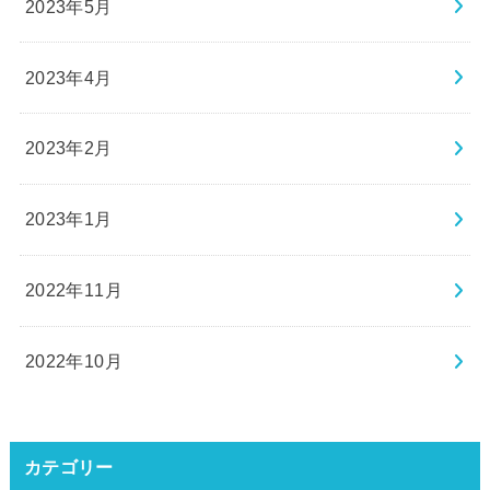
2023年5月
2023年4月
2023年2月
2023年1月
2022年11月
2022年10月
カテゴリー