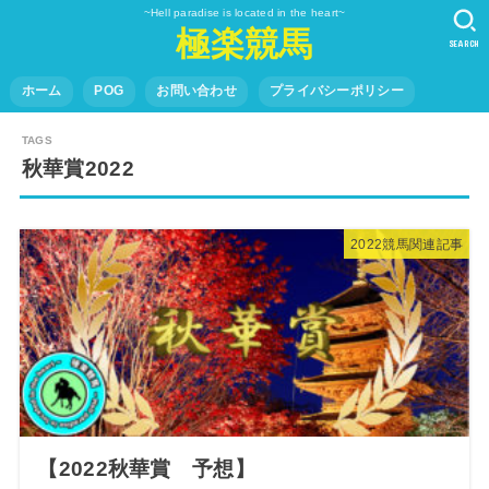
~Hell paradise is located in the heart~
極楽競馬
SEARCH
ホーム
POG
お問い合わせ
プライバシーポリシー
秋華賞2022
2022競馬関連記事
【2022秋華賞 予想】